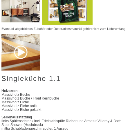
Eventuell abgebildetes Zubehör oder Dekorationsmaterial gehört nicht zum Lieferumfang
Singleküche 1.1
Zum
Anfang
der
Holzarten
Bildgalerie
Massivholz Buche
Massivholz Buche / Front Kernbuche
springen
Massivholz Eiche
Massivholz Eiche antik
Massivholz Eiche gekalkt
Serienausstattung
links Spülenschrank incl. Edelstahlspüle Rieber und Armatur Villeroy & Boch
Steel Shower (Hochdruck)
mittig Schubladengeschirrspüler, 1 Auszug