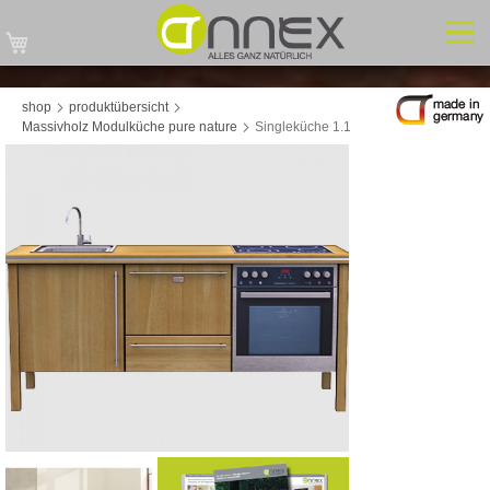
Mein Warenkorb
shop
produktübersicht
Massivholz Modulküche pure nature
Singleküche 1.1
Zum
Ende
der
Bildgalerie
springen