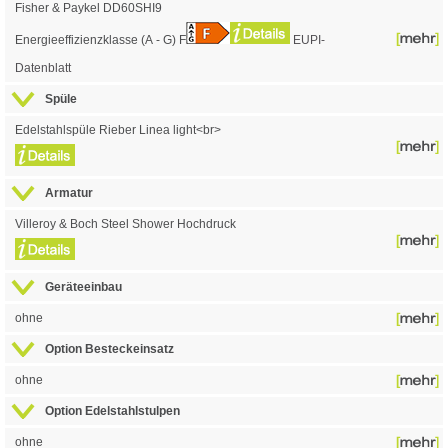
Fisher & Paykel DD60SHI9
Energieeffizienzklasse
(A - G) F
EUPI-
Datenblatt
Spüle
Edelstahlspüle Rieber Linea light<br>
Armatur
Villeroy & Boch Steel Shower Hochdruck
Geräteeinbau
ohne
Option Besteckeinsatz
ohne
Option Edelstahlstulpen
ohne