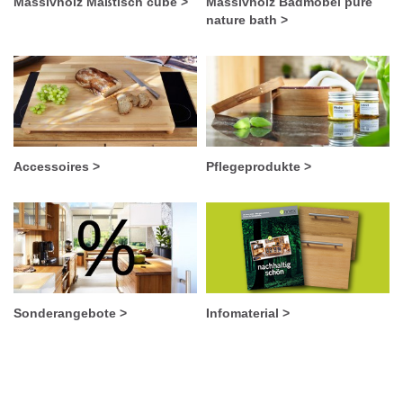
Massivholz Maßtisch cube >
Massivholz Badmöbel pure
nature bath >
Accessoires >
Pflegeprodukte >
Sonderangebote >
Infomaterial >